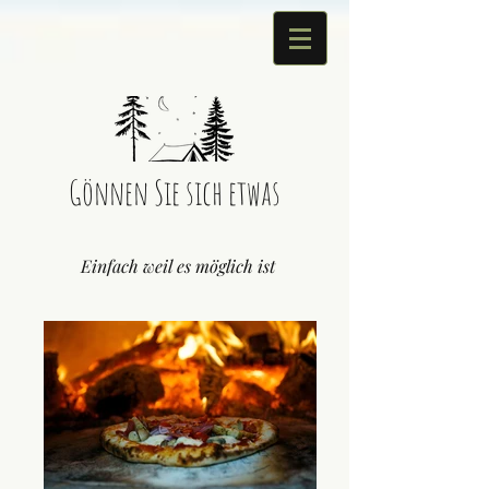
Gönnen Sie sich etwas
Einfach weil es möglich ist