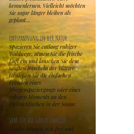
kennenlernen. Vielleicht möchten
Sie sogar länger bleiben als
geplant…
Entspannung in der Natur
Spazieren Sie entlang ruhiger
Waldwege, atmen Sie die frische
Luft ein und lauschen Sie dem
sanften Rascheln der Blätter.
Genießen Sie die einfachen
Freuden eines
Morgenspaziergangs oder eines
ruhigen Moments an den
Picknicktischen in der Sonne.
Spaß für die ganze Familie
Kinder können sich frei und