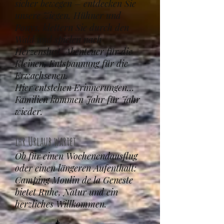
sicher bewegen – entdecken Sie
unsere Ziegen, Hühner und
Ponys, klettern Sie durch den
Wald und spielen nach
Herzenslust. Abenteuer für die
Kleinen, Entspannung für die
Erwachsenen.
Hier entstehen Erinnerungen…
Familien kommen Jahr für Jahr
wieder.
Ihr Urlaub wartet
Ob für einen Wochenendausflug
oder einen längeren Aufenthalt:
Camping Moulin de la Geneste
bietet Ruhe, Natur und ein
herzliches Willkommen.