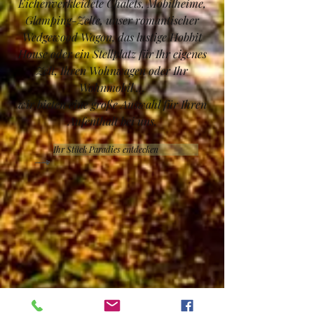
Eichenverkleidete Chalets, Mobilheime,
Glamping-Zelte, unser romantischer
Wedgewood Wagon, das lustige Hobbit
House oder ein Stellplatz für
Ihr eigenes
Zelt, Ihren Wohnwagen oder Ihr
Wohnmobil …
wir bieten eine große Auswahl für Ihren
Aufenthalt bei uns.
Ihr Stück Paradies entdecken