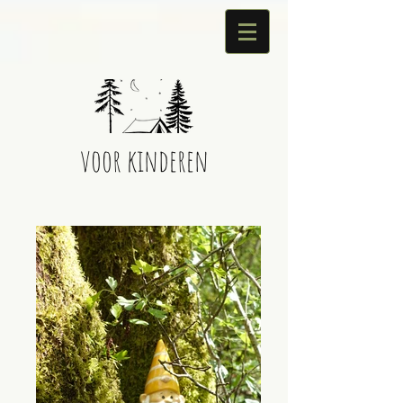
voor kinderen